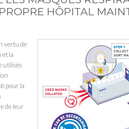
 PROPRE HÔPITAL MAIN
n vertu de
 et la
 utilisés
tion
ab pour la
s
e de leur