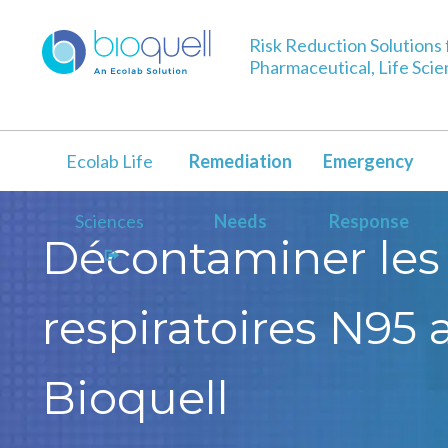
Risk Reduction Solutions 
Pharmaceutical, Life Sci
Ecolab Life
Remediation
Emergency
Sciences
Needs
Response
Décontaminer le
respiratoires N95 
Bioquell