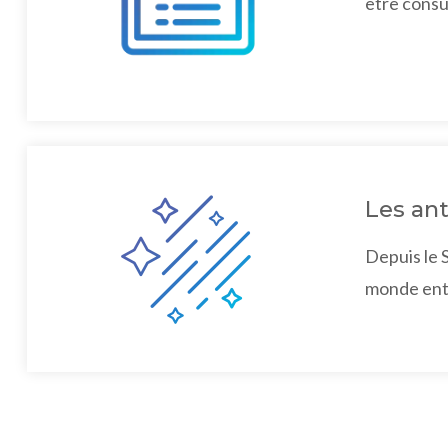
être consul
Les an
Depuis le 
monde enti