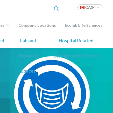
CA(F)
ces
Company Locations
Ecolab Life Sciences
nd
Lab and
Hospital Related
Research
Contamination Events
Spaces