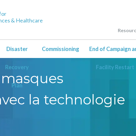
for
ences & Healthcare
Resour
Disaster
Commissioning
End of Campaign a
Recovery
Facility Restart
s masques
Plan
avec la technologie