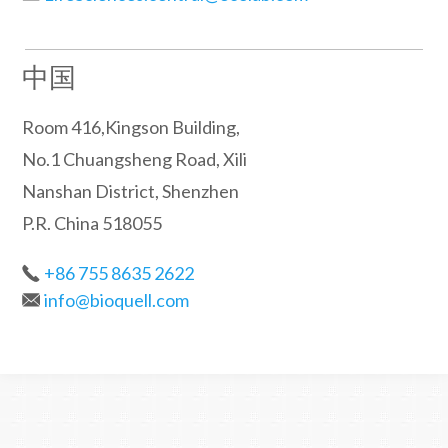
中国
Room 416,Kingson Building,
No.1 Chuangsheng Road, Xili
Nanshan District, Shenzhen
P.R. China 518055
+86 755 8635 2622
info@bioquell.com