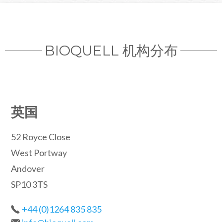
BIOQUELL 机构分布
英国
52 Royce Close
West Portway
Andover
SP10 3TS
+44 (0)1264 835 835