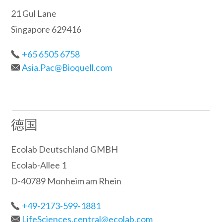
21 Gul Lane
Singapore 629416
+65 6505 6758
Asia.Pac@Bioquell.com
德国
Ecolab Deutschland GMBH
Ecolab-Allee 1
D-40789 Monheim am Rhein
+49-2173-599-1881
LifeSciences.central@ecolab.com