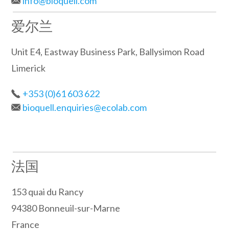
info@bioquell.com
爱尔兰
Unit E4, Eastway Business Park, Ballysimon Road
Limerick
+353 (0)61 603 622
bioquell.enquiries@ecolab.com
法国
153 quai du Rancy
94380 Bonneuil-sur-Marne
France