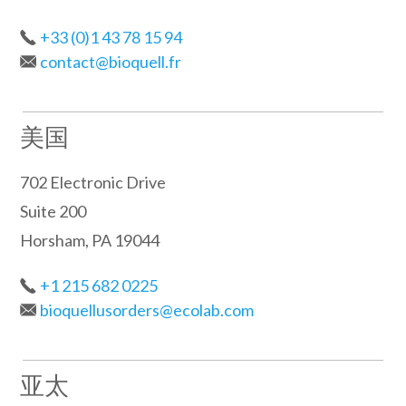
+33 (0)1 43 78 15 94
contact@bioquell.fr
美国
702 Electronic Drive
Suite 200
Horsham, PA 19044
+1 215 682 0225
bioquellusorders@ecolab.com
亚太