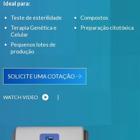
Ideal para:
Teste de esterilidade
Compostos
Terapia Genética e
Preparação citotóxica
Celular
Pequenos lotes de
produção
SOLICITE UMA COTAÇÃO
|
WATCH VIDEO