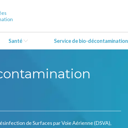
ées
nation
Santé
Service de bio-décontamination
écontamination
ésinfection de Surfaces par Voie Aérienne (DSVA),