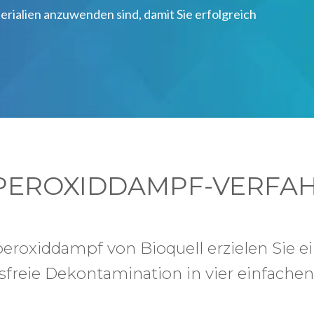
rialien anzuwenden sind, damit Sie erfolgreich
PEROXIDDAMPF-VERFAH
roxiddampf von Bioquell erzielen Sie eine
freie Dekontamination in vier einfachen 