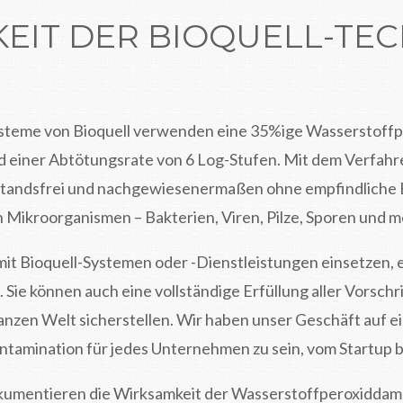
EIT DER BIOQUELL-TE
teme von Bioquell verwenden eine 35%ige Wasserstoffp
 einer Abtötungsrate von 6 Log-Stufen. Mit dem Verfahr
kstandsfrei und nachgewiesenermaßen ohne empfindliche E
 Mikroorganismen – Bakterien, Viren, Pilze, Sporen und m
t Bioquell-Systemen oder -Dienstleistungen einsetzen, e
Sie können auch eine vollständige Erfüllung aller Vorschr
nzen Welt sicherstellen. Wir haben unser Geschäft auf ein
ntamination für jedes Unternehmen zu sein, vom Startup 
okumentieren die Wirksamkeit der Wasserstoffperoxiddamp