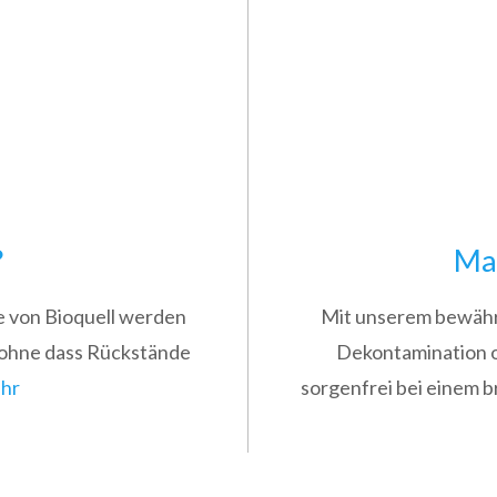
?
Mat
 von Bioquell werden
Mit unserem bewährt
 ohne dass Rückstände
Dekontamination o
ehr
sorgenfrei bei einem 