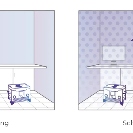
ung
Sc