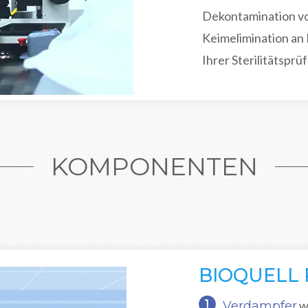
Dekontamination von
Keimelimination an
Ihrer Sterilitätspr
KOMPONENTEN
BIOQUELL
w
Verdampfer