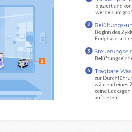
plaziert und k
werden um groß
Belüftungs-un
Beginn des Zyklu
Endphase schnel
Steuerungsei
Belüftungseinhe
Tragbare Was
zur Durchführu
während eines Z
keine Leckagen 
auftreten.